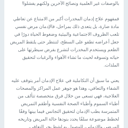
بالوصفات غير العلمية ونصائح الآخرين ولكنهم يفشلوا!
فمفهوم علاج إدمان المخدرات أكبر من الامتناع عن تعاطي
مادة ضارة، بل يتعدى ذلك بمراحل، فالإدمان مرض نفسي
تلعب الظروف الاجتماعية والبيئية وضغوط الحياة دورًا في
جعل أعراضه تطفو على السطح، لتنتظر حتى يلتقط المريض
الطعم ويستخدم المخدرات لتشرع بفرض سيطرتها على
حياته وتسوقه لحيث ما تشاء الأهواء والرغبات لتحقيق
الملذات.
يعني ما سبق أن التكاملية في علاج الإدمان أمر يتوقف عليه
الشفاء والتعافي، وهذا هو جوهر عمل المراكز والمصحات
العلاجية، فهي تسعى من خلال فرق متخصصة تتألف من
أطباء السموم وأطباء الصحة النفسية وأطقم التمريض
المتمرسة بطب الإدمان لتحقيق التجانس فيما بينها وفقًا
لخطط موضوعة سلفًا يحدد بنودها حالة المريض وتاريخه
المرضي والإدماني، للوصول به لشط بحر التعافي،