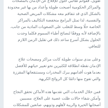
طويل، فقوائم طالبي حلول للإقلاع عن الإدمان بالمصحات
والمراكز الحكومية أصبحت طويلة وأعداد من بها غير محدودة
بالشكل الذي قد تتفاقم معه مشكلات المريض الصحية
والنفسية، لذا تمثل البرامج منخفضة التكاليف بالمراكز
الخاصة حلًا وسط للتغلب على الصعوبات المادية من جانب،
بالإضافة لأنه ووفقًا لنصائح أطباء السموم فكلما وجدت
الحلول بشكل أسرع ساعد ذلك في تقليل الزمن اللازم
للتعافي.
وعلى مدى سنوات طويلة كانت مراكز ومصحات علاج
الإدمان نقطة انطلاقة للكثيرين نحو تغيير حياتهم للأفضل
بعدما هوت أقدامهم ببرك المخدرات ومستنقعاتها المقززة
والتي تفوح منها دائمًا كل الروائح الكريهة.
فمن خلال الخدمات التي تقدمها هذه الأماكن تحقق النجاح
وأمكن شفاء حالات ظلت عصية على العلاج، مسببين
أصحابها الحيرة والريبة لأهلهم وذويهم، صانعين للمشكلات