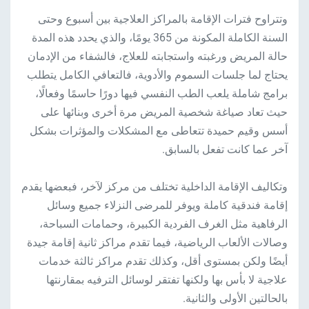
وتتراوح فترات الإقامة بالمراكز العلاجية بين أسبوع وحتى
السنة الكاملة المكونة من 365 يومًا، والذي يحدد هذه المدة
حالة المريض ورغبته واستجابته للعلاج، فالشفاء من الإدمان
يحتاج لما جلسات السموم والأدوية، فالتعافي الكامل يتطلب
برامج شاملة يلعب الطب النفسي فيها دورًا حاسمًا وفعالًا،
حيث تعاد صياغة شخصية المريض مرة أخرى وبنائها على
أسس وقيم حميدة تتعاطى مع المشكلات والمؤثرات بشكل
آخر عما كانت تفعل بالسابق.
وتكاليف الإقامة الداخلية تختلف من مركز لآخر، فبعضها يقدم
إقامة فندقية كاملة ويوفر للمرضى النزلاء جميع وسائل
الرفاهية مثل الغرف الفردية الكبيرة، وحمامات السباحة،
وصالات الألعاب الرياضية، فيما تقدم مراكز ثانية إقامة جيدة
أيضًا ولكن بمستوى أقل، وكذلك تقدم مراكز ثالثة خدمات
علاجية لا بأس بها ولكنها تفتقر لوسائل الترفيه بمقارنتها
بالحالتين الأولى والثانية.