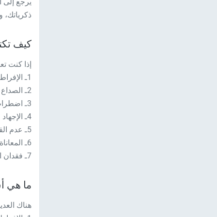
يرجع إلى 
ذكرياتك، و
كيف تكت
إذا كنت تع
1ـ الإفراط في القلق.
2ـ الصداع المستمر.
3ـ اضطراب النوم.
4ـ الإجهاد المزمن.
5ـ عدم القدرة على التأقلم مع الآخرين.
6ـ المعاناة من عسر الهضم.
7ـ فقدان الثقة بالنفس.
ما هي أس
هناك العدي