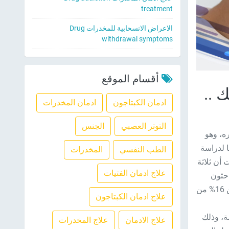
treatment
الاعراض الانسحابية للمخدرات Drug
withdrawal symptoms
أقسام الموقع
 ..
ادمان الكبتاجون
ادمان المخدرات
التوتر العصبي
الجنس
ه، وهو
ا لدراسة
الطب النفسي
المخدرات
أن ثلاثة
علاج ادمان الفتيات
احثون
القائمون على الدراسة أن ثلث الأشخاص أصبح لديهم ميول انتحارية، وما يقرب من 16% من
علاج ادمان الكبتاجون
ة، وذلك
علاج الادمان
علاج المخدرات