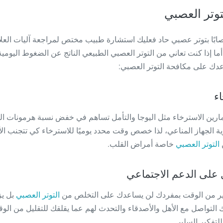
توتر العصبي
ابًا بتوتر عصبي حاد فعليك استشارة طبيب مختص لمراجعة آليات العل
دك على مكافحة التوتر العصبي:
اء
ارين الاسترخاء مثل اليوجا والتأمل تساهم في خفض نسبة هرمونات الت
ة الجهاز المناعي، لذا خصص وقت محدد يوميًا للاسترخاء كي تتجنب ا
ن
التوتر العصبي
خاصة أمراض القلب.
على الدعم الاجتماعي
ير من الوقت بمفردك لن يساعدك على التخلص من
التوتر العصبي
بل يز
 التواصل مع الأهل والأصدقاء والتحدث لهم عما يقلقك للتقليل من الو
تفكير السلبي.