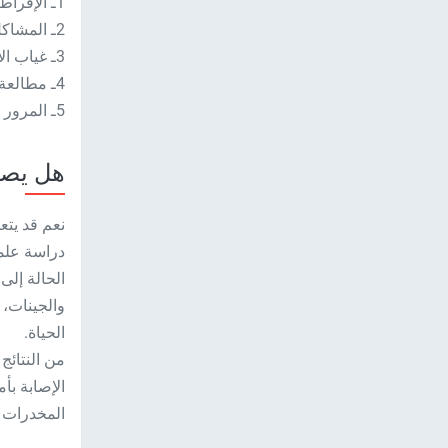
1ـ الإفراط في العمل.
2ـ المشاكل المادية.
3ـ غياب الاستقرار الأسري.
4ـ مطالعة الأخبار السيئة باستمرار.
5ـ المرور بتجربة شخصية أو عملية فاشلة.
هل يصا
نعم قد يتع
دراسة علم
الحالة إل
والجينات، 
الحياة.
من النتائج 
الإصابة ب
المخدرات و