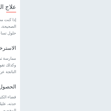
علاج ال
إذا كنت مص
حلول تساع
الاسترخ
ممارسة تم
وكذلك تقوي
الناتجة ع
الحصول 
قضاء الكث
حدته، عليك
المخصص لل