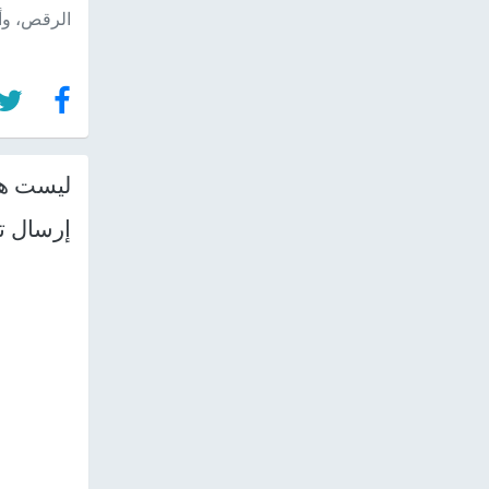
الرقص، وأي
ليست هن
إرسال ت