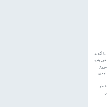
ا أكدته
 في هذه
نووي
 لمدى
 خطر
ي