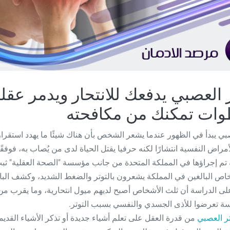
ر العصبي يدفعك للانتحار ويدمر عقلك
صبي يبدأ في الظهور عندما يشعر الشخص بأن هناك شيئًا ما يهدد استقرار
أمراض النفسية انتشارًا لكنه حرفيا يقتل الحياة لدى من يُصاب به، فوفقً
تم إجراؤها في المملكة المتحدة من جانب مؤسسة "الصحة العقلية" ثبت 
خاص البالغين في المملكة يشعرون بالتوتر والضغط الشديد، وكشف الب
سة تعرضوا للأذى الجسدي والنفسي بسبب التوتر.
تر العصبي
من قدرة العقل على تعلم أشياء جديدة أو تذكر الأشياء القديم