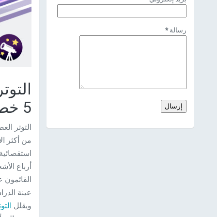
رسالة
*
التوت
5 خطوات تمكنك من مكافحته
التوتر الع
من أكثر ال
استقصائية 
أرباع الأش
عينة الدرا
ويقلل
التو