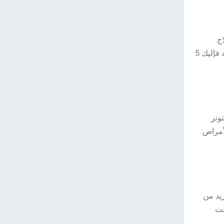
اج
الصحيحة، أما إذا كنت تعاني من التوتر العصبي الطبيعي الناتج عن الضغوط اليومية فإليك 5
وتر
لأمراض
يد من
قت