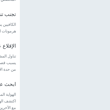
تجنب تنا
الكافيين ي
هرمونات الت
الإقلاع 
تناول المش
يسبب قصور 
من حدة الأ
ابحث عن
الهواية ا
اكتشف اله
مع الآخري